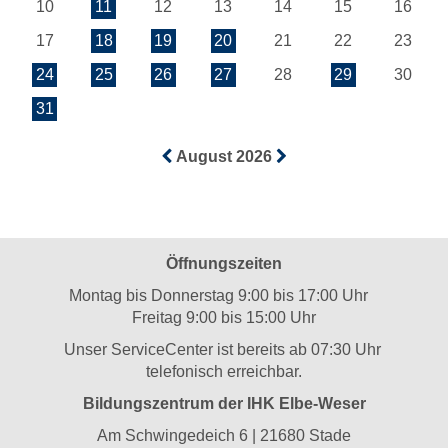
10
11
12
13
14
15
16
17
18
19
20
21
22
23
24
25
26
27
28
29
30
31
August 2026
Öffnungszeiten
Montag bis Donnerstag 9:00 bis 17:00 Uhr
Freitag 9:00 bis 15:00 Uhr
Unser ServiceCenter ist bereits ab 07:30 Uhr
telefonisch erreichbar.
Bildungszentrum der IHK Elbe-Weser
Am Schwingedeich 6 | 21680 Stade