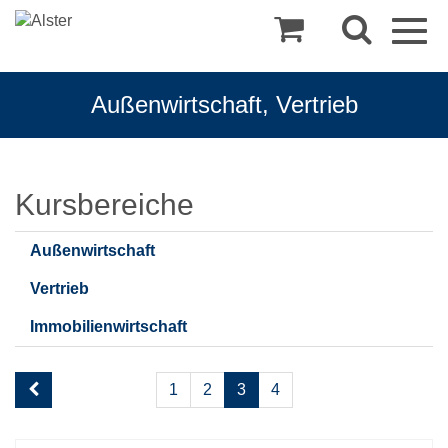
Togg
navig
Außenwirtschaft, Vertrieb
Außenwirtschaft,
Kursbereiche
Vertrieb
Außenwirtschaft
Vertrieb
Immobilienwirtschaft
Seite
1
2
3
4
3
von
3