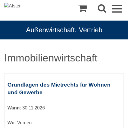
Togg
navig
Außenwirtschaft, Vertrieb
Immobilienwirtschaft
Kursübersicht.
Tabellenüberschriften
Grundlagen des Mietrechts für Wohnen
können
und Gewerbe
sortiert
werden.
Wann:
30.11.2026
Wo:
Verden