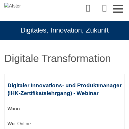
Togg
navig
Digitales, Innovation, Zukunft
Digitale Transformation
Kursübersicht.
Tabellenüberschriften
Digitaler Innovations- und Produktmanager
können
(IHK-Zertifikatslehrgang) - Webinar
sortiert
werden.
Wann:
Wo:
Online