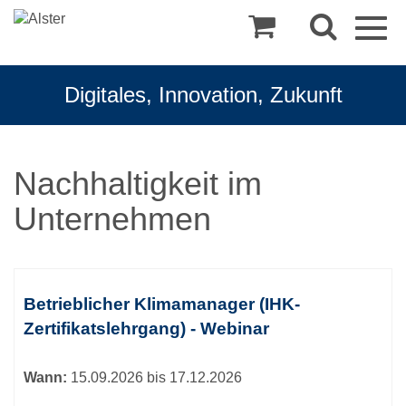
Togg
navig
Digitales, Innovation, Zukunft
Nachhaltigkeit im
Unternehmen
Kursübersicht.
Tabellenüberschriften
Betrieblicher Klimamanager (IHK-
können
Zertifikatslehrgang) - Webinar
sortiert
werden.
Wann:
15.09.2026 bis 17.12.2026