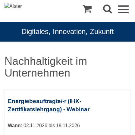
Togg
navig
Digitales, Innovation, Zukunft
Nachhaltigkeit im
Unternehmen
Kursübersicht.
Tabellenüberschriften
Energiebeauftragte/-r (IHK-
können
Zertifikatslehrgang) - Webinar
sortiert
werden.
Wann:
02.11.2026 bis 19.11.2026