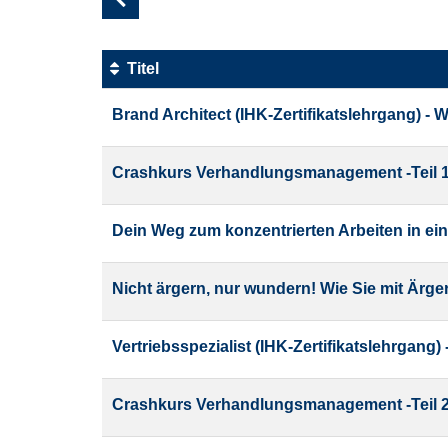
1
von
3
Titel
Kursübersicht.
Brand Architect (IHK-Zertifikatslehrgang) - 
Tabellenüberschriften
können
sortiert
Crashkurs Verhandlungsmanagement -Teil 1
werden.
Dein Weg zum konzentrierten Arbeiten in ein
Nicht ärgern, nur wundern! Wie Sie mit Är
Vertriebsspezialist (IHK-Zertifikatslehrgang)
Crashkurs Verhandlungsmanagement -Teil 2