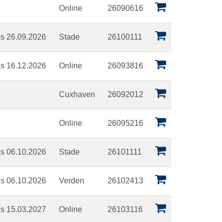
Online
26090616
is 26.09.2026
Stade
26100111
is 16.12.2026
Online
26093816
Cuxhaven
26092012
Online
26095216
is 06.10.2026
Stade
26101111
is 06.10.2026
Verden
26102413
is 15.03.2027
Online
26103116