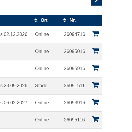
Ort
Nr.
Kursstatus
is 02.12.2026
Online
26094716
Online
26095016
Online
26095916
is 23.09.2026
Stade
26091511
is 06.02.2027
Online
26093916
Online
26095116