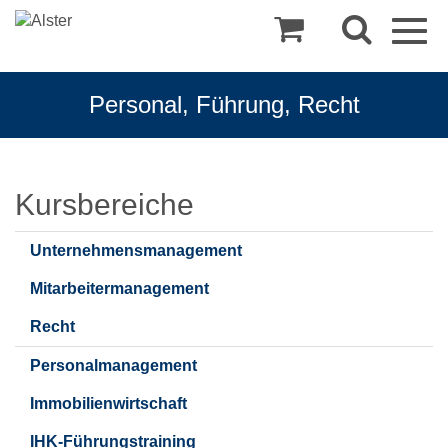
Togg
navig
Personal, Führung, Recht
Personal,
Kursbereiche
Führung,
Unternehmensmanagement
Recht
Mitarbeitermanagement
Recht
Personalmanagement
Immobilienwirtschaft
IHK-Führungstraining