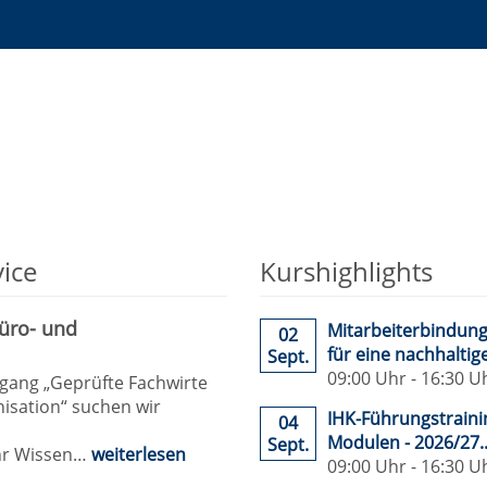
al,
irtschaft,
Azubi-
ng,
eb
Akademie
Praxisstudiengänge
ice
Kurshighlights
Büro- und
Mitarbeiterbindung 
02
für eine nachhaltig
Sept.
09:00 Uhr - 16:30 U
gang „Geprüfte Fachwirte
nisation“ suchen wir
IHK-Führungstraini
04
Modulen - 2026/27..
Sept.
Ihr Wissen…
weiterlesen
09:00 Uhr - 16:30 U