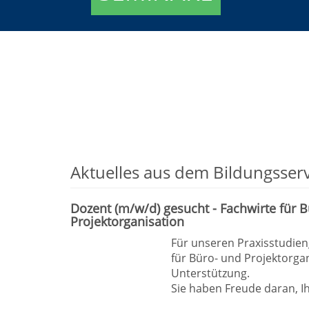
Person
Außenw
Kommunikation,
Führu
Ausbilder
Vertri
Marketing
Recht
Aktuelles aus dem Bildungsserv
Dozent (m/w/d) gesucht - Fachwirte für 
Projektorganisation
Für unseren Praxisstudien
für Büro- und Projektorga
Unterstützung.
Sie haben Freude daran, 