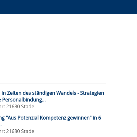
Digitales,
Innovation,
Rechnungswesen,
Zukunft
Controlling
in Zeiten des ständigen Wandels - Strategien
e Personalbindung...
hr: 21680 Stade
ng "Aus Potenzial Kompetenz gewinnen" in 6
.
hr: 21680 Stade