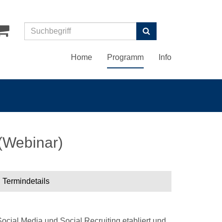
Suchen
Home
Programm
Info
 (Webinar)
Termindetails
cial Media und Social Recruiting etabliert und