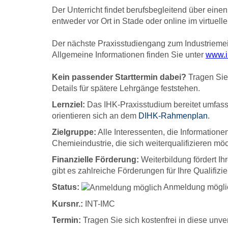
Der Unterricht findet berufsbegleitend über einen
entweder vor Ort in Stade oder online im virtuel
Der nächste Praxisstudiengang zum Industriemeis
Allgemeine Informationen finden Sie unter
www.i
Kein passender Starttermin dabei?
Tragen Sie 
Details für spätere Lehrgänge feststehen.
Lernziel:
Das IHK-Praxisstudium bereitet umfas
orientieren sich an dem
DIHK-Rahmenplan
.
Zielgruppe:
Alle Interessenten, die Information
Chemieindustrie, die sich weiterqualifizieren mö
Finanzielle Förderung:
Weiterbildung fördert Ihr
gibt es zahlreiche Förderungen für Ihre Qualifiz
Status:
Anmeldung mögli
Kursnr.:
INT-IMC
Termin:
Tragen Sie sich kostenfrei in diese unver