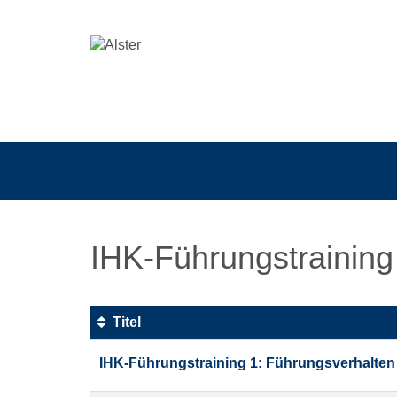
IHK-Führungstraining
Titel
Kursübersicht.
IHK-Führungstraining 1: Führungsverhalten
Tabellenüberschriften
können