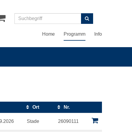
Suchen
Home
Programm
Info
Ort
Nr.
Kursstatus
09.2026
Stade
26090111